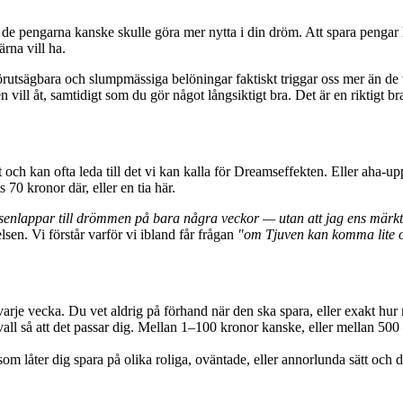
de pengarna kanske skulle göra mer nytta i din dröm. Att spara pengar har
rna vill ha.
örutsägbara och slumpmässiga belöningar faktiskt triggar oss mer än de 
vill åt, samtidigt som du gör något långsiktigt bra. Det är en riktigt br
t och kan ofta leda till det vi kan kalla för Dreamseffekten. Eller aha-up
 70 kronor där, eller en tia här.
senlappar till drömmen på bara några veckor — utan att jag ens märkt 
sen. Vi förstår varför vi ibland får frågan
"om Tjuven kan komma lite o
je vecka. Du vet aldrig på förhand när den ska spara, eller exakt hur
ervall så att det passar dig. Mellan 1–100 kronor kanske, eller mellan 
om låter dig spara på olika roliga, oväntade, eller annorlunda sätt och 