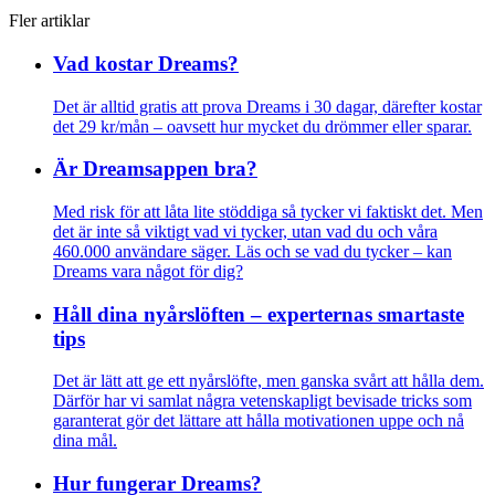
Fler artiklar
Vad kostar Dreams?
Det är alltid gratis att prova Dreams i 30 dagar, därefter kostar
det 29 kr/mån – oavsett hur mycket du drömmer eller sparar.
Är Dreamsappen bra?
Med risk för att låta lite stöddiga så tycker vi faktiskt det. Men
det är inte så viktigt vad vi tycker, utan vad du och våra
460.000 användare säger. Läs och se vad du tycker – kan
Dreams vara något för dig?
Håll dina nyårslöften – experternas smartaste
tips
Det är lätt att ge ett nyårslöfte, men ganska svårt att hålla dem.
Därför har vi samlat några vetenskapligt bevisade tricks som
garanterat gör det lättare att hålla motivationen uppe och nå
dina mål.
Hur fungerar Dreams?