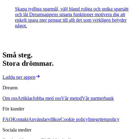
Skapa tydliga sparmål, välj bland roliga och unika sparsätt
och låt Dreamsappens smarta funktioner motivera dig att
enkelt spara mer pengar till allt det som verkligen betyder
något.
Små steg.
Stora drömmar.
Ladda ner appen
Dreams
Om oss
Artiklar
Jobba med oss
Vår metod
Vår partnerbank
För kunder
FAQ
Kontakt
Användarvillkor
Cookie policy
Integritetspolicy
Sociala medier