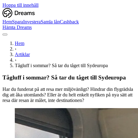
Hoppa till innehåll
Hem
Spara
Investera
Samla lån
Cashback
Hämta Dreams
Hem
›
Artiklar
›
Tågluff i sommar? Så tar du tåget till Sydeuropa
Tågluff i sommar? Så tar du tåget till Sydeuropa
Har du funderat på att resa mer miljövänligt? Hindrar din flygrädsla
dig att åka utomlands? Eller är du helt enkelt nyfiken på nya sätt att
resa där resan är målet, inte destinationen?