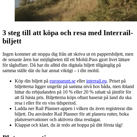
3 steg till att köpa och resa med Interrail-
biljett
Ingen kommer att stoppa dig från att skriva ut en pappersbiljett, men
de senaste åren har möjligheten till ett Mobil-Pass gjort livet lättare
för tågluffare. Då har du alltid din digitala biljett tillgänglig på
samma ställe där du har annat viktigt – i din mobil.
Köp din biljett på
europarunt.se
eller
interrail.eu
. Priset på
biljetterna ligger ungefär på samma nivå hos båda, men ibland
hittar du erbjudanden på 10 % eller 20 % rabatt så jämför för
att få bästa pris. Biljetterna köps oftast baserat på land du ska
resa i eller för en viss tidsperiod.
Ladda ner Rail Planner-appen i vilken du även registrerar din
biljett. Du använder Rail Planner för att planera rutter, boka
platsreservationer och aktivera dina resdagar.
Klappat och klart, du är redo att hoppa på ditt första tåg!