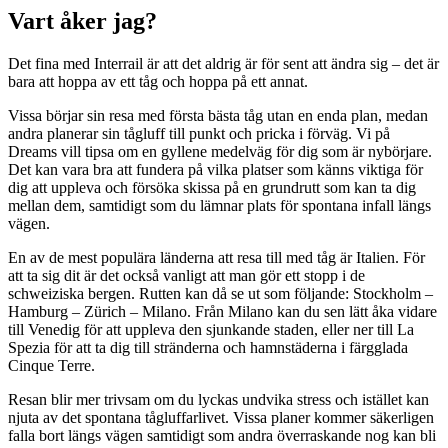
Vart åker jag?
Det fina med Interrail är att det aldrig är för sent att ändra sig – det är
bara att hoppa av ett tåg och hoppa på ett annat.
Vissa börjar sin resa med första bästa tåg utan en enda plan, medan
andra planerar sin tågluff till punkt och pricka i förväg. Vi på
Dreams vill tipsa om en gyllene medelväg för dig som är nybörjare.
Det kan vara bra att fundera på vilka platser som känns viktiga för
dig att uppleva och försöka skissa på en grundrutt som kan ta dig
mellan dem, samtidigt som du lämnar plats för spontana infall längs
vägen.
En av de mest populära länderna att resa till med tåg är Italien. För
att ta sig dit är det också vanligt att man gör ett stopp i de
schweiziska bergen. Rutten kan då se ut som följande: Stockholm –
Hamburg – Zürich – Milano. Från Milano kan du sen lätt åka vidare
till Venedig för att uppleva den sjunkande staden, eller ner till La
Spezia för att ta dig till stränderna och hamnstäderna i färgglada
Cinque Terre.
Resan blir mer trivsam om du lyckas undvika stress och istället kan
njuta av det spontana tågluffarlivet. Vissa planer kommer säkerligen
falla bort längs vägen samtidigt som andra överraskande nog kan bli