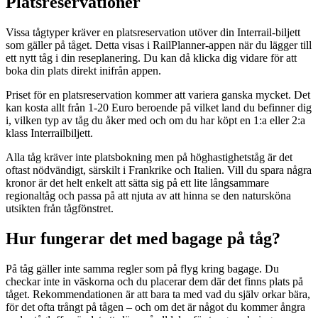
Platsreservationer
Vissa tågtyper kräver en platsreservation utöver din Interrail-biljett
som gäller på tåget. Detta visas i RailPlanner-appen när du lägger till
ett nytt tåg i din reseplanering. Du kan då klicka dig vidare för att
boka din plats direkt inifrån appen.
Priset för en platsreservation kommer att variera ganska mycket. Det
kan kosta allt från 1-20 Euro beroende på vilket land du befinner dig
i, vilken typ av tåg du åker med och om du har köpt en 1:a eller 2:a
klass Interrailbiljett.
Alla tåg kräver inte platsbokning men på höghastighetståg är det
oftast nödvändigt, särskilt i Frankrike och Italien. Vill du spara några
kronor är det helt enkelt att sätta sig på ett lite långsammare
regionaltåg och passa på att njuta av att hinna se den natursköna
utsikten från tågfönstret.
Hur fungerar det med bagage på tåg?
På tåg gäller inte samma regler som på flyg kring bagage. Du
checkar inte in väskorna och du placerar dem där det finns plats på
tåget. Rekommendationen är att bara ta med vad du själv orkar bära,
för det ofta trångt på tågen – och om det är något du kommer ångra