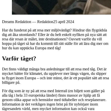
Dreams Redaktion
—
Redaktion
25 april 2024
Har du funderat på att resa mer miljövänligt? Hindrar din flygrädsla
dig att åka utomlands? Eller är du helt enkelt nyfiken på nya sätt att
resa där resan är målet, inte destinationen? Oavsett varför du vill
hoppa på tåget så har du kommit till rätt ställe för att lära dig mer om
hur du kan upptäcka Europa med tåg!
Varför tåget?
Det finns väldigt många bra anledningar till att resa med tåg. Det är
mycket bättre för klimatet, du upplever mer längs vägen, du slipper
ta flyget inom Europa – och inte minst, det är ett populärt sätt att resa
billigare på.
För dig som är ny på att resa med Interrail (en biljett som gäller på
alla tåg i hela 33 europeiska länder) finns massor av hjälp att få
genom olika appar och hemsidor med tidtabeller och reseplanerare.
Information är det verkligen ingen brist på för nybörjare inom
tågresandets värld, men mycket information kan också vara