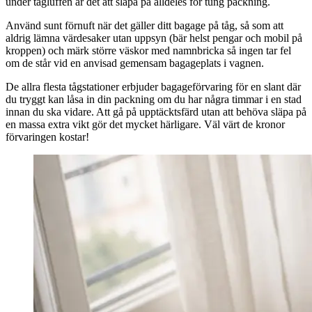
under tågluffen är det att släpa på alldeles för tung packning.
Använd sunt förnuft när det gäller ditt bagage på tåg, så som att
aldrig lämna värdesaker utan uppsyn (bär helst pengar och mobil på
kroppen) och märk större väskor med namnbricka så ingen tar fel
om de står vid en anvisad gemensam bagageplats i vagnen.
De allra flesta tågstationer erbjuder bagageförvaring för en slant där
du tryggt kan låsa in din packning om du har några timmar i en stad
innan du ska vidare. Att gå på upptäcktsfärd utan att behöva släpa på
en massa extra vikt gör det mycket härligare. Väl värt de kronor
förvaringen kostar!