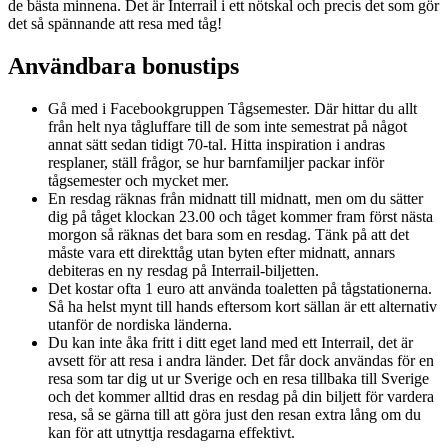
de bästa minnena. Det är Interrail i ett nötskal och precis det som gör
det så spännande att resa med tåg!
Användbara bonustips
Gå med i Facebookgruppen Tågsemester. Där hittar du allt
från helt nya tågluffare till de som inte semestrat på något
annat sätt sedan tidigt 70-tal. Hitta inspiration i andras
resplaner, ställ frågor, se hur barnfamiljer packar inför
tågsemester och mycket mer.
En resdag räknas från midnatt till midnatt, men om du sätter
dig på tåget klockan 23.00 och tåget kommer fram först nästa
morgon så räknas det bara som en resdag. Tänk på att det
måste vara ett direkttåg utan byten efter midnatt, annars
debiteras en ny resdag på Interrail-biljetten.
Det kostar ofta 1 euro att använda toaletten på tågstationerna.
Så ha helst mynt till hands eftersom kort sällan är ett alternativ
utanför de nordiska länderna.
Du kan inte åka fritt i ditt eget land med ett Interrail, det är
avsett för att resa i andra länder. Det får dock användas för en
resa som tar dig ut ur Sverige och en resa tillbaka till Sverige
och det kommer alltid dras en resdag på din biljett för vardera
resa, så se gärna till att göra just den resan extra lång om du
kan för att utnyttja resdagarna effektivt.