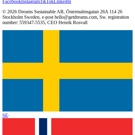
Facebook
Instagram
TikTok
LinkedIn
©
2026
Dreams Sustainable AB
,
Östermalmsgatan 26A 114 26
Stockholm Sweden
, e-post
hello@getdreams.com
, Sw. registration
number:
559347-5535
, CEO
Henrik Rosvall
SE
·