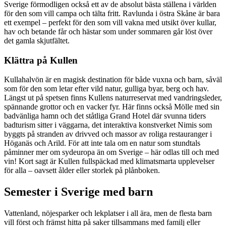
Sverige förmodligen också ett av de absolut bästa ställena i världen
för den som vill campa och tälta fritt. Ravlunda i östra Skåne är bara
ett exempel – perfekt för den som vill vakna med utsikt över kullar,
hav och betande får och hästar som under sommaren går löst över
det gamla skjutfältet.
Klättra på Kullen
Kullahalvön är en magisk destination för både vuxna och barn, såväl
som för den som letar efter vild natur, gulliga byar, berg och hav.
Längst ut på spetsen finns Kullens naturreservat med vandringsleder,
spännande grottor och en vacker fyr. Här finns också Mölle med sin
badvänliga hamn och det ståtliga Grand Hotel där svunna tiders
badturism sitter i väggarna, det interaktiva konstverket Nimis som
byggts på stranden av drivved och massor av roliga restauranger i
Höganäs och Arild. För att inte tala om en natur som stundtals
påminner mer om sydeuropa än om Sverige – här odlas till och med
vin! Kort sagt är Kullen fullspäckad med klimatsmarta upplevelser
för alla – oavsett ålder eller storlek på plånboken.
Semester i Sverige med barn
Vattenland, nöjesparker och lekplatser i all ära, men de flesta barn
vill först och främst hitta på saker tillsammans med familj eller