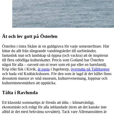
Ät och lev gott på Österlen
Österlen i östra Skåne är en guldgruva för varje semesterfirare. Här
hittar du allt från slingrande vandringsleder till surfstränder,
fantastisk mat och landskap så öppna (och vackra) att de inspirerat
till flera odödliga kulturskatter. Precis som Gotland har Österlen
något för alla – oavsett om ni reser som ett par eller en barnfamilj.
Köp rökt fisk i Kivik,
ät pasta
i Ingelstorp,
övernatta på Talldungen
och bada vid Knäbäckshusen. För den som är lagd åt det hållet finns
dessutom massor av små museum, kulturevenemang, loppisar och
kulturminnesmärken att upptäcka.
Tälta i Ravlunda
Ett klassiskt sommartips är förstås att tälta – klimatvänligt,
ekonomiskt och roligt för alla inblandade (trots att det kanske inte
alltid är det mest bekväma sovsättet). Tack vare Allemansrätten är