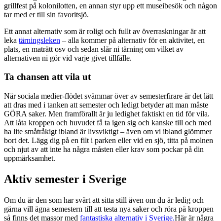
grillfest på kolonilotten, en annan styr upp ett museibesök och någon
tar med er till sin favoritsjö.
Ett annat alternativ som är roligt och fullt av överraskningar är att
leka
tärningsleken
– alla kommer på alternativ för en aktivitet, en
plats, en maträtt osv och sedan slår ni tärning om vilket av
alternativen ni gör vid varje givet tillfälle.
Ta chansen att vila ut
När sociala medier-flödet svämmar över av semesterfirare är det lätt
att dras med i tanken att semester och ledigt betyder att man måste
GÖRA saker. Men framförallt är ju ledighet faktiskt en tid för vila.
Att låta kroppen och huvudet få ta igen sig och kanske till och med
ha lite småtråkigt ibland är livsviktigt – även om vi ibland glömmer
bort det. Lägg dig på en filt i parken eller vid en sjö, titta på molnen
och njut av att inte ha några måsten eller krav som pockar på din
uppmärksamhet.
Aktiv semester i Sverige
Om du är den som har svårt att sitta still även om du är ledig och
gärna vill ägna semestern till att testa nya saker och röra på kroppen
så finns det massor med
fantastiska alternativ i Sverige.
Här är några