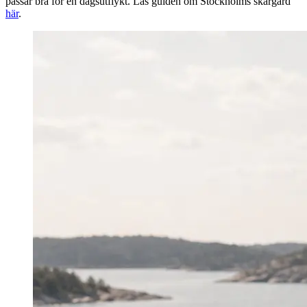
passar bra för en dagsutflykt. Läs guiden om Stockholms skärgård
här
.