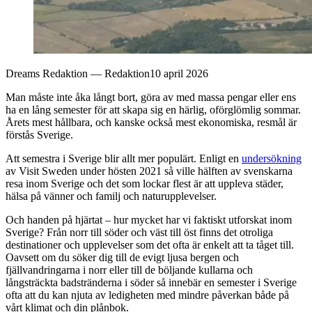
Dreams Redaktion
—
Redaktion
10 april 2026
Man måste inte åka långt bort, göra av med massa pengar eller ens
ha en lång semester för att skapa sig en härlig, oförglömlig sommar.
Årets mest hållbara, och kanske också mest ekonomiska, resmål är
förstås Sverige.
Att semestra i Sverige blir allt mer populärt. Enligt en
undersökning
av Visit Sweden under hösten 2021 så ville hälften av svenskarna
resa inom Sverige och det som lockar flest är att uppleva städer,
hälsa på vänner och familj och naturupplevelser.
Och handen på hjärtat – hur mycket har vi faktiskt utforskat inom
Sverige? Från norr till söder och väst till öst finns det otroliga
destinationer och upplevelser som det ofta är enkelt att ta tåget till.
Oavsett om du söker dig till de evigt ljusa bergen och
fjällvandringarna i norr eller till de böljande kullarna och
långsträckta badstränderna i söder så innebär en semester i Sverige
ofta att du kan njuta av ledigheten med mindre påverkan både på
vårt klimat och din plånbok.