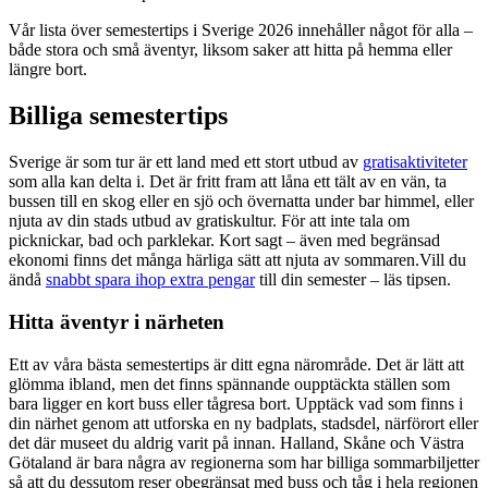
Vår lista över semestertips i Sverige 2026 innehåller något för alla –
både stora och små äventyr, liksom saker att hitta på hemma eller
längre bort.
Billiga semestertips
Sverige är som tur är ett land med ett stort utbud av
gratisaktiviteter
som alla kan delta i. Det är fritt fram att låna ett tält av en vän, ta
bussen till en skog eller en sjö och övernatta under bar himmel, eller
njuta av din stads utbud av gratiskultur. För att inte tala om
picknickar, bad och parklekar. Kort sagt – även med begränsad
ekonomi finns det många härliga sätt att njuta av sommaren.Vill du
ändå
snabbt spara ihop extra pengar
till din semester – läs tipsen.
Hitta äventyr i närheten
Ett av våra bästa semestertips är ditt egna närområde. Det är lätt att
glömma ibland, men det finns spännande oupptäckta ställen som
bara ligger en kort buss eller tågresa bort. Upptäck vad som finns i
din närhet genom att utforska en ny badplats, stadsdel, närförort eller
det där museet du aldrig varit på innan. Halland, Skåne och Västra
Götaland är bara några av regionerna som har billiga sommarbiljetter
så att du dessutom reser obegränsat med buss och tåg i hela regionen