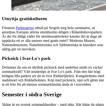
Utnyttja gratiskulturen
Förutom
Parkteaterns
utbud på Sergels torg hela sommaren, så
anordnas Europas största utomhusbio årligen i Rålambshovsparken.
Är det för dåligt väder för utomhusaktiviteter kanske det är dags att
upptäcka ett av alla museer med gratis entré? Moderna Museet,
Nationalmuseum, Naturhistoriska och Sjöhistoriska är klassiker som
aldrig gör en besviken.
Picknick i Ivar-Lo's park
Drömmer du om en idyllisk picknick med underbar utsikt en vacker
sommarkväll? Vårt insidertips är Ivar Lo's park. Från den här högt
belägna lilla parken ser du ut över Riddarfjärden, Kungsholmen med
stadshuset och Riddarholmen. Köp med picknick, njut och glöm inte
ta ett foto för att minnas sommarkänslan ända in i november.
Semester i södra Sverige
Skåne är en svensk sommarklassiker – med rätta. Här hittar du några