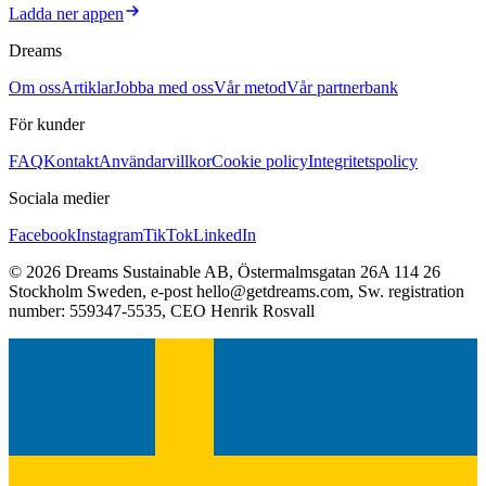
Ladda ner appen
Dreams
Om oss
Artiklar
Jobba med oss
Vår metod
Vår partnerbank
För kunder
FAQ
Kontakt
Användarvillkor
Cookie policy
Integritetspolicy
Sociala medier
Facebook
Instagram
TikTok
LinkedIn
©
2026
Dreams Sustainable AB
,
Östermalmsgatan 26A 114 26
Stockholm Sweden
, e-post
hello@getdreams.com
, Sw. registration
number:
559347-5535
, CEO
Henrik Rosvall