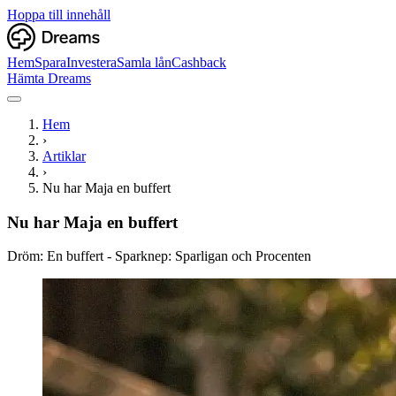
Hoppa till innehåll
Hem
Spara
Investera
Samla lån
Cashback
Hämta Dreams
Hem
›
Artiklar
›
Nu har Maja en buffert
Nu har Maja en buffert
Dröm: En buffert - Sparknep: Sparligan och Procenten