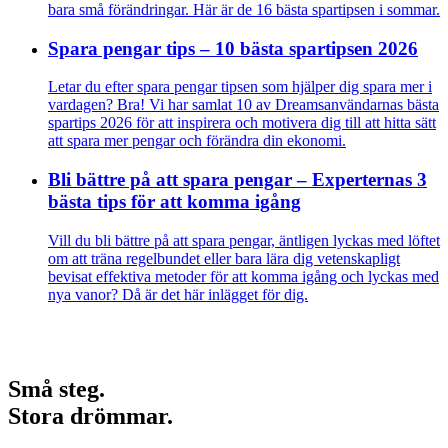
bara små förändringar. Här är de 16 bästa spartipsen i sommar.
Spara pengar tips – 10 bästa spartipsen 2026
Letar du efter spara pengar tipsen som hjälper dig spara mer i
vardagen? Bra! Vi har samlat 10 av Dreamsanvändarnas bästa
spartips 2026 för att inspirera och motivera dig till att hitta sätt
att spara mer pengar och förändra din ekonomi.
Bli bättre på att spara pengar – Experternas 3
bästa tips för att komma igång
Vill du bli bättre på att spara pengar, äntligen lyckas med löftet
om att träna regelbundet eller bara lära dig vetenskapligt
bevisat effektiva metoder för att komma igång och lyckas med
nya vanor? Då är det här inlägget för dig.
Små steg.
Stora drömmar.