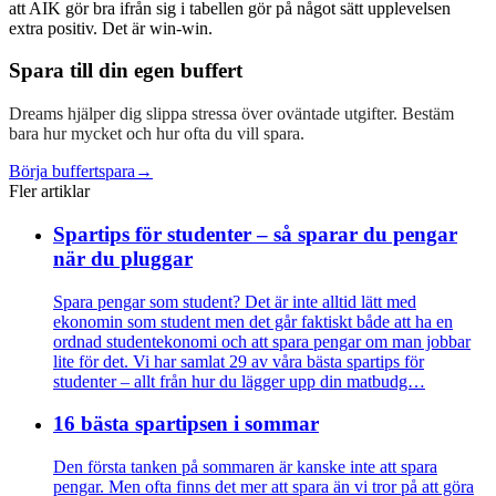
att AIK gör bra ifrån sig i tabellen gör på något sätt upplevelsen
extra positiv. Det är win-win.
Spara till din egen buffert
Dreams hjälper dig slippa stressa över oväntade utgifter. Bestäm
bara hur mycket och hur ofta du vill spara.
Börja buffertspara
→
Fler artiklar
Spartips för studenter – så sparar du pengar
när du pluggar
Spara pengar som student? Det är inte alltid lätt med
ekonomin som student men det går faktiskt både att ha en
ordnad studentekonomi och att spara pengar om man jobbar
lite för det. Vi har samlat 29 av våra bästa spartips för
studenter – allt från hur du lägger upp din matbudg…
16 bästa spartipsen i sommar
Den första tanken på sommaren är kanske inte att spara
pengar. Men ofta finns det mer att spara än vi tror på att göra