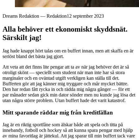
Dreams Redaktion
—
Redaktion
12 september 2023
Alla behöver ett ekonomiskt skyddsnät.
Särskilt jag!
Jag hade knappt hört talas om en buffert innan, men att skaffa en är
seriöst bland det bästa jag gjort.
Att veta att det finns lite pengar att ta av när jag behöver det är så
otroligt skönt — speciellt som student när man inte har så stora
marginaler och en oväntad utgift verkligen kan ställa till det.
Bufferten gör att jag känner mig tryggare och mår mycket bättre.
Den har redan fått rycka in och rädda mig några gånger — för ett
par månader sedan gick min dator sönder men nu kunde jag lösa det
utan några större problem. Utan buffert hade det varit katastrof.
Mitt sparande räddar mig från kreditfällan
Jag är en riktig sportfåne som älskar både att spela och titta på
innebandy, fotboll och hockey så att kunna spara pengar med hjälp
av mina favoritlag är jättekul. Att jag sparar till min buffert tack vare