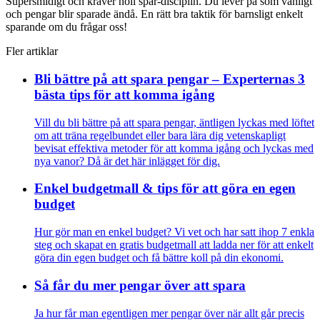
Supersmidigt och kräver noll spar-disciplin. Du lever på som vanligt
och pengar blir sparade ändå. En rätt bra taktik för barnsligt enkelt
sparande om du frågar oss!
Fler artiklar
Bli bättre på att spara pengar – Experternas 3
bästa tips för att komma igång
Vill du bli bättre på att spara pengar, äntligen lyckas med löftet
om att träna regelbundet eller bara lära dig vetenskapligt
bevisat effektiva metoder för att komma igång och lyckas med
nya vanor? Då är det här inlägget för dig.
Enkel budgetmall & tips för att göra en egen
budget
Hur gör man en enkel budget? Vi vet och har satt ihop 7 enkla
steg och skapat en gratis budgetmall att ladda ner för att enkelt
göra din egen budget och få bättre koll på din ekonomi.
Så får du mer pengar över att spara
Ja hur får man egentligen mer pengar över när allt går precis