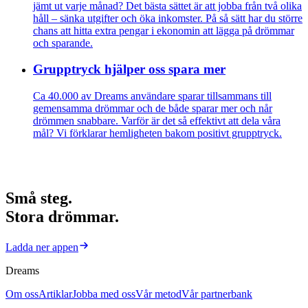
jämt ut varje månad? Det bästa sättet är att jobba från två olika
håll – sänka utgifter och öka inkomster. På så sätt har du större
chans att hitta extra pengar i ekonomin att lägga på drömmar
och sparande.
Grupptryck hjälper oss spara mer
Ca 40.000 av Dreams användare sparar tillsammans till
gemensamma drömmar och de både sparar mer och når
drömmen snabbare. Varför är det så effektivt att dela våra
mål? Vi förklarar hemligheten bakom positivt grupptryck.
Små steg.
Stora drömmar.
Ladda ner appen
Dreams
Om oss
Artiklar
Jobba med oss
Vår metod
Vår partnerbank