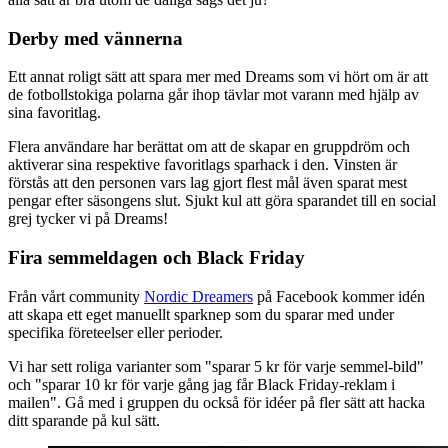
Derby med vännerna
Ett annat roligt sätt att spara mer med Dreams som vi hört om är att
de fotbollstokiga polarna går ihop tävlar mot varann med hjälp av
sina favoritlag.
Flera användare har berättat om att de skapar en gruppdröm och
aktiverar sina respektive favoritlags sparhack i den. Vinsten är
förstås att den personen vars lag gjort flest mål även sparat mest
pengar efter säsongens slut. Sjukt kul att göra sparandet till en social
grej tycker vi på Dreams!
Fira semmeldagen och Black Friday
Från vårt community
Nordic Dreamers
på Facebook kommer idén
att skapa ett eget manuellt sparknep som du sparar med under
specifika företeelser eller perioder.
Vi har sett roliga varianter som "sparar 5 kr för varje semmel-bild"
och "sparar 10 kr för varje gång jag får Black Friday-reklam i
mailen". Gå med i gruppen du också för idéer på fler sätt att hacka
ditt sparande på kul sätt.