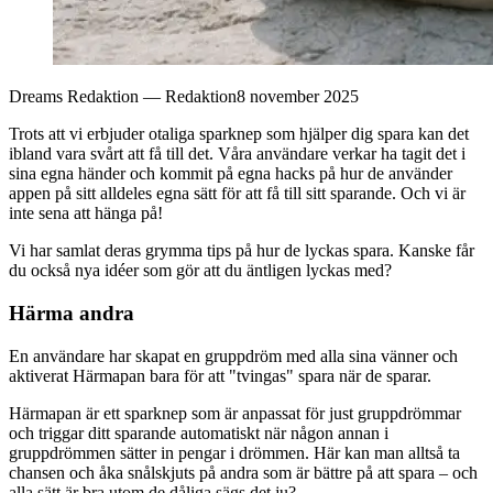
Dreams Redaktion
—
Redaktion
8 november 2025
Trots att vi erbjuder otaliga sparknep som hjälper dig spara kan det
ibland vara svårt att få till det. Våra användare verkar ha tagit det i
sina egna händer och kommit på egna hacks på hur de använder
appen på sitt alldeles egna sätt för att få till sitt sparande. Och vi är
inte sena att hänga på!
Vi har samlat deras grymma tips på hur de lyckas spara. Kanske får
du också nya idéer som gör att du äntligen lyckas med?
Härma andra
En användare har skapat en gruppdröm med alla sina vänner och
aktiverat Härmapan bara för att "tvingas" spara när de sparar.
Härmapan är ett sparknep som är anpassat för just gruppdrömmar
och triggar ditt sparande automatiskt när någon annan i
gruppdrömmen sätter in pengar i drömmen. Här kan man alltså ta
chansen och åka snålskjuts på andra som är bättre på att spara – och
alla sätt är bra utom de dåliga sägs det ju?