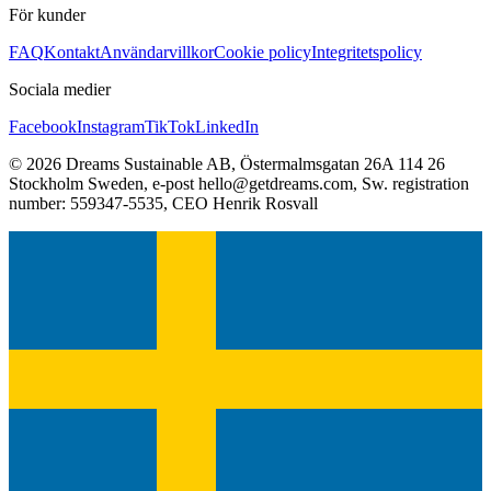
För kunder
FAQ
Kontakt
Användarvillkor
Cookie policy
Integritetspolicy
Sociala medier
Facebook
Instagram
TikTok
LinkedIn
©
2026
Dreams Sustainable AB
,
Östermalmsgatan 26A 114 26
Stockholm Sweden
, e-post
hello@getdreams.com
, Sw. registration
number:
559347-5535
, CEO
Henrik Rosvall