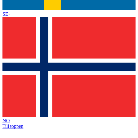
SE
·
NO
Till toppen